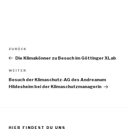
Beitragsnavigation
ZURÜCK
Vorheriger
Beitrag
Die Klimakönner zu Besuch im Göttinger XLab
WEITER
Nächster
Beitrag
Besuch der Klimaschutz-AG des Andreanum
Hildesheim bei der Klimaschutzmanagerin
HIER FINDEST DU UNS