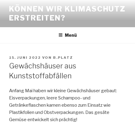
Zum
KÖNNEN WIR KLIMASCHUTZ
Inhalt
ERSTREITEN?
springen
Menü
VERÖFFENTLICHT
15. JUNI 2022
VON
B.PLATZ
AM
Gewächshäuser aus
Kunststoffabfällen
Anfang Mai haben wir kleine Gewächshäuser gebaut:
Eisverpackungen, leere Schampoo- und
Getränkeflaschen kamen ebenso zum Einsatz wie
Plastikfolien und Obstverpackungen. Das gesäte
Gemüse entwickelt sich prächtig!