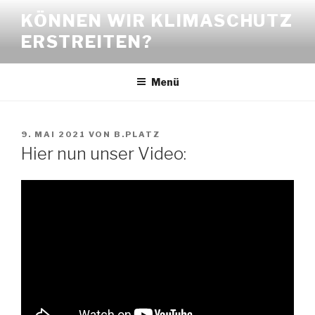
Zum
KÖNNEN WIR KLIMASCHUTZ
Inhalt
ERSTREITEN?
springen
Menü
VERÖFFENTLICHT
9. MAI 2021
VON
B.PLATZ
AM
Hier nun unser Video: