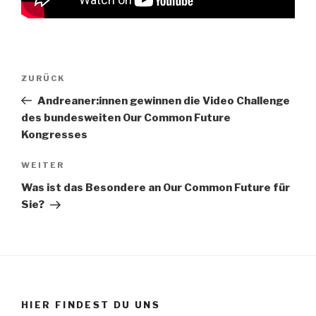
Beitragsnavigation
Vorheriger
ZURÜCK
Beitrag
Andreaner:innen gewinnen die Video Challenge
des bundesweiten Our Common Future
Kongresses
Nächster
WEITER
Beitrag
Was ist das Besondere an Our Common Future für
Sie?
HIER FINDEST DU UNS